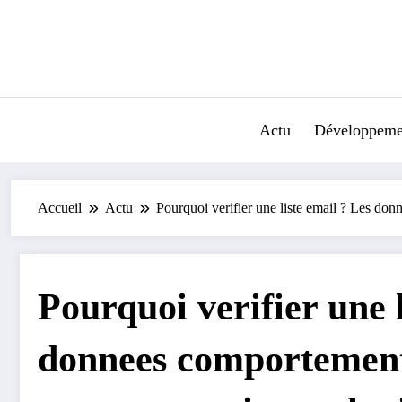
Aller
au
contenu
Actu
Développeme
Accueil
Actu
Pourquoi verifier une liste email ? Les don
Pourquoi verifier une l
donnees comportement