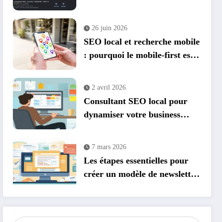
leviers qui comptent vraiment
26 juin 2026
SEO local et recherche mobile
: pourquoi le mobile-first est
non négociable
2 avril 2026
Consultant SEO local pour
dynamiser votre business
touristique : l’importance des
données structurées
7 mars 2026
schema.org
Les étapes essentielles pour
créer un modèle de newsletter
par e-mail en HTML avec des
visuels percutants